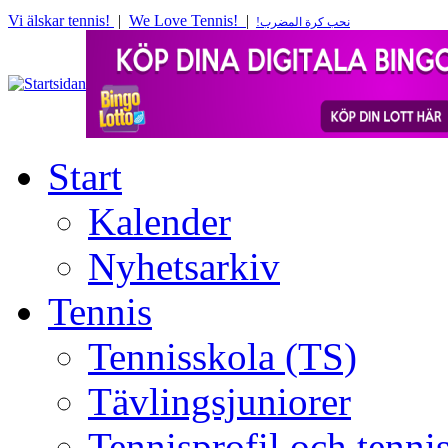
Vi älskar tennis!
|
We Love Tennis!
|
!
نحب كرة المضرب
Start
Kalender
Nyhetsarkiv
Tennis
Tennisskola (TS)
Tävlingsjuniorer
Tennisprofil och tenn