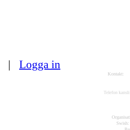
|
Logga in
Kontakt:
TK
Va
63
Telefon kansli
Organisa
Swish:
Ba